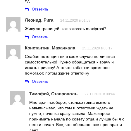
т.д.
Ответить
Леонид, Рига
24.11.2020 в 01:53
Живу за границей, как заказать maxiprost?
Ответить
Константин, Махачкала
25.11.2020 в 03:17
Слабая потенция ни в коем случае не личится
самостоятельно! Нужно обращаться к врачу и
искать причину! А то что таблетки временно
помогают, потом ждите ответочку
Ответить
Тимофей, Ставрополь
27.11.2020 в 00:44
Мне врач наоборот, столько говна всякого
навыписывал, что там и ответочки ждать не
нужно, печенка сразу завыла. Максипрост
принимать начала по совету отца и лучше бы я с
него и начал. Все, что обещано, все препарат и
дает.